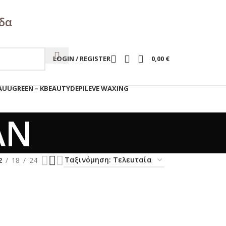
άδα
LOGIN / REGISTER
0,00
€
AUUGREEN – KBEAUTY
DEPILEVE WAXING
ΑΝ
2
18
24