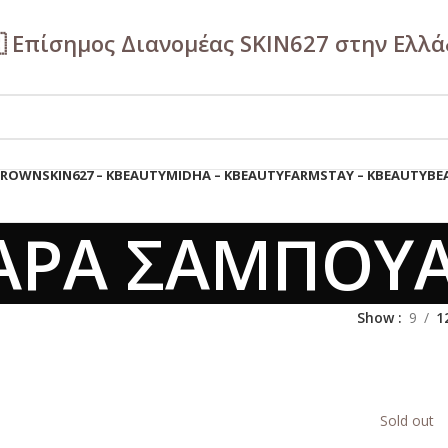
🇷 Επίσημος Διανομέας SKIN627 στην Ελλ
 BROWN
SKIN627 – KBEAUTY
MIDHA – KBEAUTY
FARMSTAY – KBEAUTY
BE
ΑΡΑ ΣΑΜΠΟΥ
Show
9
1
Sold out