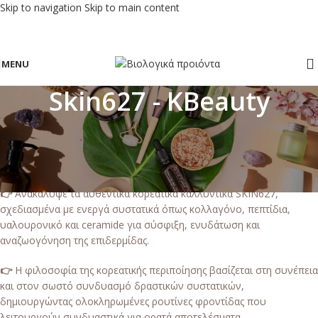
Skip to navigation
Skip to main content
MENU
Skin627 - KBeauty
🇰🇷 Αυθεντικό Korean Skincare
SKIN627 στην Ελλάδα
👉
Ανακάλυψε τα αυθεντικά κορεατικά καλλυντικά SKIN627,
σχεδιασμένα με ενεργά συστατικά όπως κολλαγόνο, πεπτίδια,
υαλουρονικό και ceramide για σύσφιξη, ενυδάτωση και
αναζωογόνηση της επιδερμίδας.
👉
Η φιλοσοφία της κορεατικής περιποίησης βασίζεται στη συνέπεια
και στον σωστό συνδυασμό δραστικών συστατικών,
δημιουργώντας ολοκληρωμένες ρουτίνες φροντίδας που
λειτουργούν συνδυαστικά για ορατά αποτελέσματα.