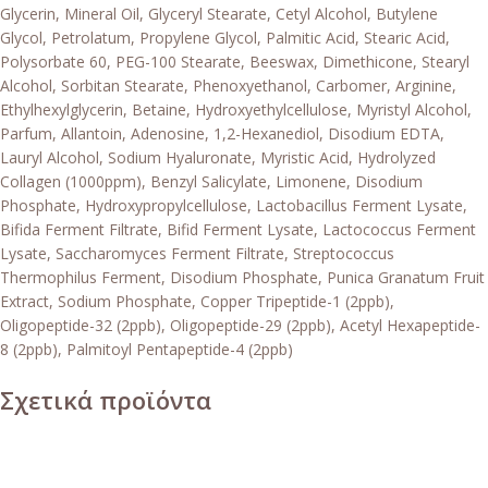
Glycerin, Mineral Oil, Glyceryl Stearate, Cetyl Alcohol, Butylene
Glycol, Petrolatum, Propylene Glycol, Palmitic Acid, Stearic Acid,
Polysorbate 60, PEG-100 Stearate, Beeswax, Dimethicone, Stearyl
Alcohol, Sorbitan Stearate, Phenoxyethanol, Carbomer, Arginine,
Ethylhexylglycerin, Betaine, Hydroxyethylcellulose, Myristyl Alcohol,
Parfum, Allantoin, Adenosine, 1,2-Hexanediol, Disodium EDTA,
Lauryl Alcohol, Sodium Hyaluronate, Myristic Acid, Hydrolyzed
Collagen (1000ppm), Benzyl Salicylate, Limonene, Disodium
Phosphate, Hydroxypropylcellulose, Lactobacillus Ferment Lysate,
Bifida Ferment Filtrate, Bifid Ferment Lysate, Lactococcus Ferment
Lysate, Saccharomyces Ferment Filtrate, Streptococcus
Thermophilus Ferment, Disodium Phosphate, Punica Granatum Fruit
Extract, Sodium Phosphate, Copper Tripeptide-1 (2ppb),
Oligopeptide-32 (2ppb), Oligopeptide-29 (2ppb), Acetyl Hexapeptide-
8 (2ppb), Palmitoyl Pentapeptide-4 (2ppb)
Σχετικά προϊόντα