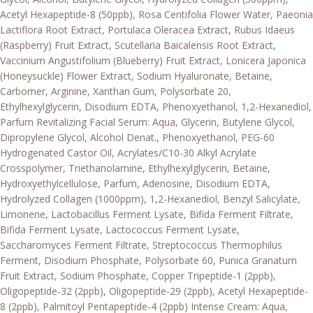
Acetyl Hexapeptide-8 (50ppb), Rosa Centifolia Flower Water, Paeonia
Lactiflora Root Extract, Portulaca Oleracea Extract, Rubus Idaeus
(Raspberry) Fruit Extract, Scutellaria Baicalensis Root Extract,
Vaccinium Angustifolium (Blueberry) Fruit Extract, Lonicera Japonica
(Honeysuckle) Flower Extract, Sodium Hyaluronate, Betaine,
Carbomer, Arginine, Xanthan Gum, Polysorbate 20,
Ethylhexylglycerin, Disodium EDTA, Phenoxyethanol, 1,2-Hexanediol,
Parfum Revitalizing Facial Serum: Aqua, Glycerin, Butylene Glycol,
Dipropylene Glycol, Alcohol Denat., Phenoxyethanol, PEG-60
Hydrogenated Castor Oil, Acrylates/C10-30 Alkyl Acrylate
Crosspolymer, Triethanolamine, Ethylhexylglycerin, Betaine,
Hydroxyethylcellulose, Parfum, Adenosine, Disodium EDTA,
Hydrolyzed Collagen (1000ppm), 1,2-Hexanediol, Benzyl Salicylate,
Limonene, Lactobacillus Ferment Lysate, Bifida Ferment Filtrate,
Bifida Ferment Lysate, Lactococcus Ferment Lysate,
Saccharomyces Ferment Filtrate, Streptococcus Thermophilus
Ferment, Disodium Phosphate, Polysorbate 60, Punica Granatum
Fruit Extract, Sodium Phosphate, Copper Tripeptide-1 (2ppb),
Oligopeptide-32 (2ppb), Oligopeptide-29 (2ppb), Acetyl Hexapeptide-
8 (2ppb), Palmitoyl Pentapeptide-4 (2ppb) Intense Cream: Aqua,