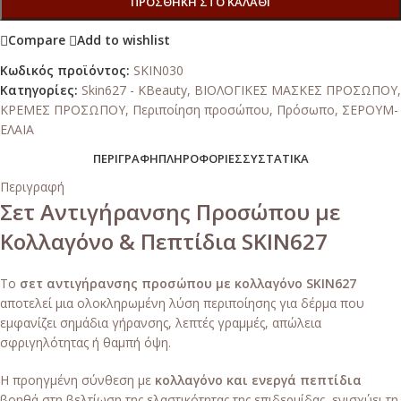
ΠΡΟΣΘΉΚΗ ΣΤΟ ΚΑΛΆΘΙ
Compare
Add to wishlist
Κωδικός προϊόντος:
SKIN030
Κατηγορίες:
Skin627 - KBeauty
,
ΒΙΟΛΟΓΙΚΕΣ ΜΑΣΚΕΣ ΠΡΟΣΩΠΟΥ
,
ΚΡΕΜΕΣ ΠΡΟΣΩΠΟΥ
,
Περιποίηση προσώπου
,
Πρόσωπο
,
ΣΕΡΟΥΜ-
ΕΛΑΙΑ
ΠΕΡΙΓΡΑΦΉ
ΠΛΗΡΟΦΟΡΊΕΣ
ΣΥΣΤΑΤΙΚΆ
Περιγραφή
Σετ Αντιγήρανσης Προσώπου με
Κολλαγόνο & Πεπτίδια SKIN627
Το
σετ αντιγήρανσης προσώπου με κολλαγόνο SKIN627
αποτελεί μια ολοκληρωμένη λύση περιποίησης για δέρμα που
εμφανίζει σημάδια γήρανσης, λεπτές γραμμές, απώλεια
σφριγηλότητας ή θαμπή όψη.
Η προηγμένη σύνθεση με
κολλαγόνο και ενεργά πεπτίδια
βοηθά στη βελτίωση της ελαστικότητας της επιδερμίδας, ενισχύει τη