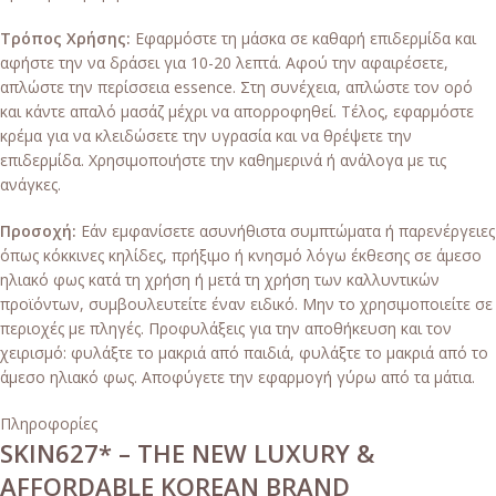
Τρόπος Χρήσης:
Εφαρμόστε τη μάσκα σε καθαρή επιδερμίδα και
αφήστε την να δράσει για 10-20 λεπτά. Αφού την αφαιρέσετε,
απλώστε την περίσσεια essence. Στη συνέχεια, απλώστε τον ορό
και κάντε απαλό μασάζ μέχρι να απορροφηθεί. Τέλος, εφαρμόστε
κρέμα για να κλειδώσετε την υγρασία και να θρέψετε την
επιδερμίδα. Χρησιμοποιήστε την καθημερινά ή ανάλογα με τις
ανάγκες.
Προσοχή:
Εάν εμφανίσετε ασυνήθιστα συμπτώματα ή παρενέργειες
όπως κόκκινες κηλίδες, πρήξιμο ή κνησμό λόγω έκθεσης σε άμεσο
ηλιακό φως κατά τη χρήση ή μετά τη χρήση των καλλυντικών
προϊόντων, συμβουλευτείτε έναν ειδικό. Μην το χρησιμοποιείτε σε
περιοχές με πληγές. Προφυλάξεις για την αποθήκευση και τον
χειρισμό: φυλάξτε το μακριά από παιδιά, φυλάξτε το μακριά από το
άμεσο ηλιακό φως. Αποφύγετε την εφαρμογή γύρω από τα μάτια.
Πληροφορίες
SKIN627* – THE NEW LUXURY &
AFFORDABLE KOREAN BRAND