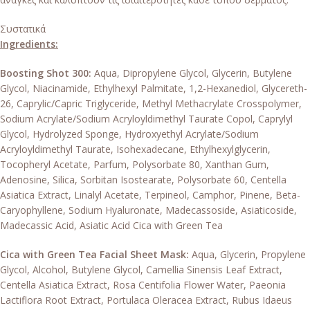
Συστατικά
Ingredients:
Boosting Shot 300:
Aqua, Dipropylene Glycol, Glycerin, Butylene
Glycol, Niacinamide, Ethylhexyl Palmitate, 1,2-Hexanediol, Glycereth-
26, Caprylic/Capric Triglyceride, Methyl Methacrylate Crosspolymer,
Sodium Acrylate/Sodium Acryloyldimethyl Taurate Copol, Caprylyl
Glycol, Hydrolyzed Sponge, Hydroxyethyl Acrylate/Sodium
Acryloyldimethyl Taurate, Isohexadecane, Ethylhexylglycerin,
Tocopheryl Acetate, Parfum, Polysorbate 80, Xanthan Gum,
Adenosine, Silica, Sorbitan Isostearate, Polysorbate 60, Centella
Asiatica Extract, Linalyl Acetate, Terpineol, Camphor, Pinene, Beta-
Caryophyllene, Sodium Hyaluronate, Madecassoside, Asiaticoside,
Madecassic Acid, Asiatic Acid Cica with Green Tea
Cica with Green Tea Facial Sheet Mask:
Aqua, Glycerin, Propylene
Glycol, Alcohol, Butylene Glycol, Camellia Sinensis Leaf Extract,
Centella Asiatica Extract, Rosa Centifolia Flower Water, Paeonia
Lactiflora Root Extract, Portulaca Oleracea Extract, Rubus Idaeus