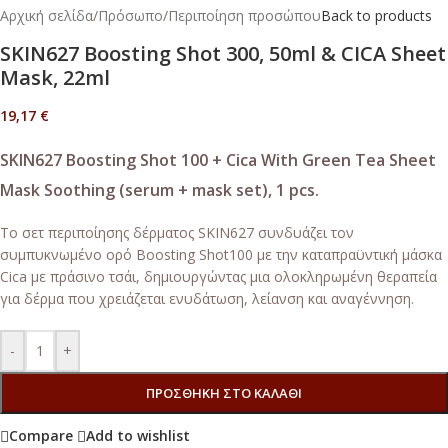
Αρχική σελίδα
/
Πρόσωπο
/
Περιποίηση προσώπου
Back to products
SKIN627 Boosting Shot 300, 50ml & CICA Sheet
Mask, 22ml
19,17
€
SKIN627 Boosting Shot 100 + Cica With Green Tea Sheet
Mask Soothing (serum + mask set), 1 pcs.
Το σετ περιποίησης δέρματος SKIN627 συνδυάζει τον
συμπυκνωμένο ορό Boosting Shot100 με την καταπραϋντική μάσκα
Cica με πράσινο τσάι, δημιουργώντας μια ολοκληρωμένη θεραπεία
για δέρμα που χρειάζεται ενυδάτωση, λείανση και αναγέννηση.
-
+
ΠΡΟΣΘΉΚΗ ΣΤΟ ΚΑΛΆΘΙ
Compare
Add to wishlist