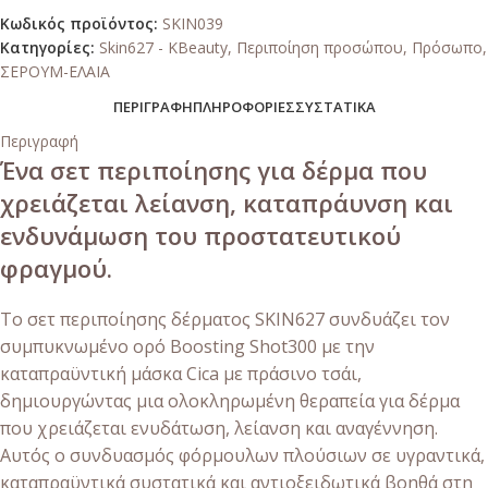
Κωδικός προϊόντος:
SKIN039
Κατηγορίες:
Skin627 - KBeauty
,
Περιποίηση προσώπου
,
Πρόσωπο
,
ΣΕΡΟΥΜ-ΕΛΑΙΑ
ΠΕΡΙΓΡΑΦΉ
ΠΛΗΡΟΦΟΡΊΕΣ
ΣΥΣΤΑΤΙΚΆ
Περιγραφή
Ένα σετ περιποίησης για δέρμα που
χρειάζεται λείανση, καταπράυνση και
ενδυνάμωση του προστατευτικού
φραγμού.
Το σετ περιποίησης δέρματος SKIN627 συνδυάζει τον
συμπυκνωμένο ορό Boosting Shot300 με την
καταπραϋντική μάσκα Cica με πράσινο τσάι,
δημιουργώντας μια ολοκληρωμένη θεραπεία για δέρμα
που χρειάζεται ενυδάτωση, λείανση και αναγέννηση.
Αυτός ο συνδυασμός φόρμουλων πλούσιων σε υγραντικά,
καταπραϋντικά συστατικά και αντιοξειδωτικά βοηθά στη