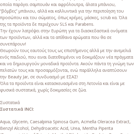
οποία παράγει σαμπουάν και αφρόλουτρα, άλατα μπάνιου,
“βόμβες” μπάνιου, αλλά και καλλυντικά για την περιποίηση του
προσώπου και του σώματος, όπως κρέμες, μάσκες, scrub κα. Όλα
της τα προϊόντα δε περιέχουν SLS και Parabens.
Την έχουν λατρέψει στην Ευρώπη για τα διασκεδαστικά ονόματα
των προϊόντων, αλλά και τα απίθανα αρώματα που θα σε
συνεπάρουν!
Θεωρούν τους εαυτούς τους ως επιστήμενος αλλά με την ανεμελιά
ενός παιδιού, που ειναι διατεθειμένοι να δοκιμάζουν νέα πράγματα
και να δημιουργούν μοναδικά προϊόντα. Ακούν πάντα τη γνώμη των
πελατών τους και προσαρμόζονται, ενώ παράλληλα αναπτύσουν
την Beauty Jar, σε συνδυασμό με ΕΣΑΣ!
Όλα τα προϊόντα είναι κατασκευασμένα στη Λετονία και είναι με
φυσικά συστατικά, χωρίς δοκιμασίες σε ζώα.
Συστατικά
Συστατικά INCI:
Aqua, Glycerin, Caesalpinia Spinosa Gum, Acmella Oleracea Extract,
Benzyl Alcohol, Dehydroacetic Acid, Urea, Mentha Piperita