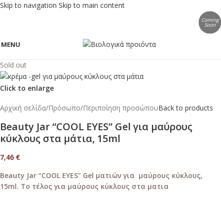
Skip to navigation
Skip to main content
Coming
Coming
Coming
Soon
Soon
Soon
MENU
Sold out
Click to enlarge
Αρχική σελίδα
/
Πρόσωπο
/
Περιποίηση προσώπου
Back to products
Beauty Jar “COOL EYES” Gel για μαύρους
κύκλους στα μάτια, 15ml
7,46
€
Beauty Jar “COOL EYES” Gel ματιών για μαύρους κύκλους,
15ml. To τέλος για μαύρους κύκλους στα ματια