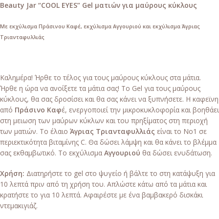
Beauty Jar “COOL EYES” Gel ματιών για μαύρους κύκλους
Με εκχύλισμα Πράσινου Καφέ, εκχύλισμα Αγγουριού και εκχύλισμα Άγριας
Τριανταφυλλιάς
Καλημέρα! Ήρθε το τέλος για τους μαύρους κύκλους στα μάτια.
Ήρθε η ώρα να ανοίξετε τα μάτια σας! Το Gel για τους μαύρους
κύκλους, θα σας δροσίσει και θα σας κάνει να ξυπνήσετε. Η καφεϊνη
από
Πράσινο Καφ
έ, ενεργοποιεί την μικροκυκλοφορία και βοηθάει
στη μειωση των μαύρων κύκλων και του πρηξίματος στη περιοχή
των ματιών. Το έλαιο
Άγριας Τριανταφυλλιάς
είναι το Νο1 σε
περιεκτικότητα βιταμίνης C. Θα δώσει λάμψη και θα κάνει το βλέμμα
σας εκθαμβωτικό. Το εκχύλισμα
Αγγουριού
θα δώσει ενυδάτωση.
Χρήση:
Διατηρήστε το gel στο ψυγείο ή βάλτε το στη κατάψυξη για
10 λεπτά πριν από τη χρήση του. Απλώστε κάτω από τα μάτια και
κρατήστε το για 10 λεπτά. Αφαιρέστε με ένα βαμβακερό δισκάκι
ντεμακιγιάζ.