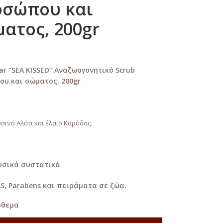
οσώπου και
ατος, 200gr
ar “SEA KISSED” Αναζωογονητικό Scrub
υ και σώματος, 200gr
ινό Αλάτι και έλαιο Καρύδας.
υσικά συστατικά
LS, Parabens και πειράματα σε ζώα.
όθεμα