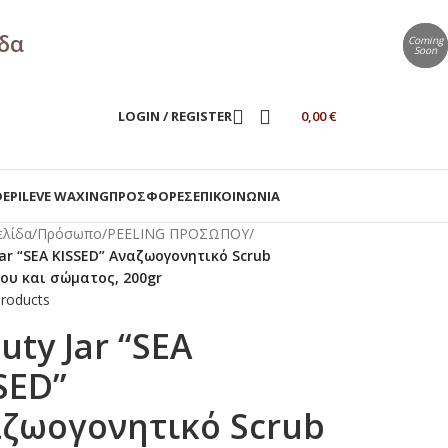
άδα
Coming
Coming
Soon
Soon
LOGIN / REGISTER
0,00
€
DEPILEVE WAXING
ΠΡΟΣΦΟΡΕΣ
ΕΠΙΚΟΙΝΩΝΙΑ
ελίδα
/
Πρόσωπο
/
PEELING ΠΡΟΣΩΠΟΥ
/
ar “SEA KISSED” Αναζωογονητικό Scrub
υ και σώματος, 200gr
products
uty Jar “SEA
SED”
ζωογονητικό Scrub