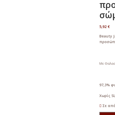
πρ
σώμ
5,92
€
Beauty J
προσώπο
Με Θαλασσ
97,3% φ
Χωρίς S
Σε απ