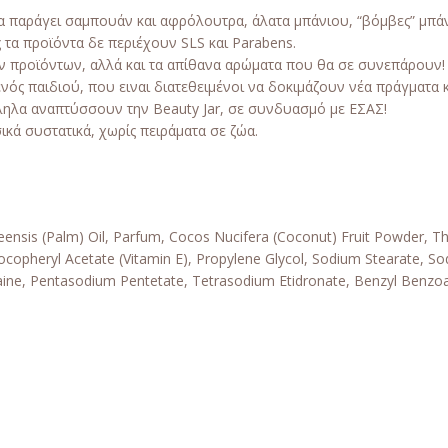
οία παράγει σαμπουάν και αφρόλουτρα, άλατα μπάνιου, “βόμβες” μπάν
 τα προϊόντα δε περιέχουν SLS και Parabens.
ν προϊόντων, αλλά και τα απίθανα αρώματα που θα σε συνεπάρουν!
νός παιδιού, που ειναι διατεθειμένοι να δοκιμάζουν νέα πράγματα
ληλα αναπτύσσουν την Beauty Jar, σε συνδυασμό με ΕΣΑΣ!
ικά συστατικά, χωρίς πειράματα σε ζώα.
uineensis (Palm) Oil, Parfum, Cocos Nucifera (Coconut) Fruit Powder
ocopheryl Acetate (Vitamin E), Propylene Glycol, Sodium Stearate, So
etaine, Pentasodium Pentetate, Tetrasodium Etidronate, Benzyl Benzo