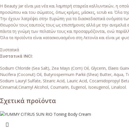
Η Beauty Jar είναι μια νέα και λαμπερή εταιρεία καλλυντικών, η οπ
προσώπου και του σώματος, όπως κρέμες, μάσκες, scrub κα. Όλα της
Την έχουν λατρέψει στην Ευρώπη για τα διασκεδαστικά ονόματα τω
Θεωρούν τους εαυτούς τους ως επιστήμονες αλλά με την ανεμελιά ε
πάντα τη γνώμη των πελατών τους και προσαρμόζονται, ενώ παράλ
Όλα τα προϊόντα είναι κατασκευασμένα στη Λετονία και είναι με φυσ
Συστατικά
Συστατικά INCI:
Sodium Chloride (Sea Salt), Zea Mays (Corn) Oil, Glycerin, Elaeis G
Nucifera (Coconut) Oil, Butyrospermum Parkii (Shea) Butter, Aqua, T
Sodium Lauryl Sulfate, Stearic Acid, Lauric Acid, Cocamidopropyl B
Cinnamal,Cinamyl Alcohol, Coumarin, Eugenol, Isoeugenol, Linalool.
Σχετικά προϊόντα