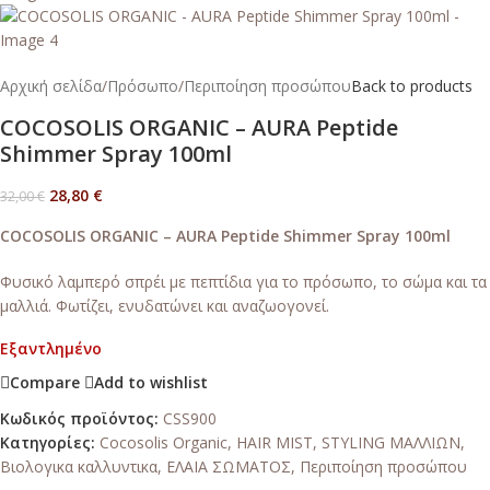
Αρχική σελίδα
/
Πρόσωπο
/
Περιποίηση προσώπου
Back to products
COCOSOLIS ORGANIC – AURA Peptide
Shimmer Spray 100ml
28,80
€
32,00
€
COCOSOLIS ORGANIC – AURA Peptide Shimmer Spray 100ml
Φυσικό λαμπερό σπρέι με πεπτίδια για το πρόσωπο, το σώμα και τα
μαλλιά. Φωτίζει, ενυδατώνει και αναζωογονεί.
Εξαντλημένο
Compare
Add to wishlist
Κωδικός προϊόντος:
CSS900
Κατηγορίες:
Cocosolis Organic
,
HAIR MIST
,
STYLING ΜΑΛΛΙΩΝ
,
Βιολογικα καλλυντικα
,
ΕΛΑΙΑ ΣΩΜΑΤΟΣ
,
Περιποίηση προσώπου