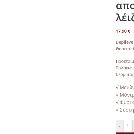
απο
λέι
17,90
€
Depileve 
Θεραπεί
Προετοιμ
θυλάκων 
δέρματος
√ Μειών
√ Μόνιμ
√ Φυσικ
√ Σύστη
-