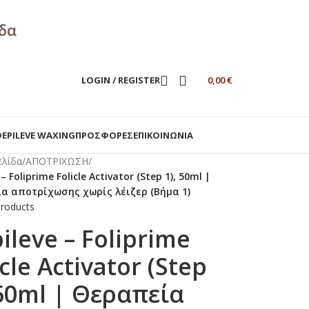
άδα
LOGIN / REGISTER
0,00
€
DEPILEVE WAXING
ΠΡΟΣΦΟΡΕΣ
ΕΠΙΚΟΙΝΩΝΙΑ
ελίδα
/
ΑΠΟΤΡΙΧΩΣΗ
/
– Foliprime Folicle Activator (Step 1), 50ml |
α αποτρίχωσης χωρίς λέιζερ (Βήμα 1)
products
ileve – Foliprime
icle Activator (Step
 50ml | Θεραπεία