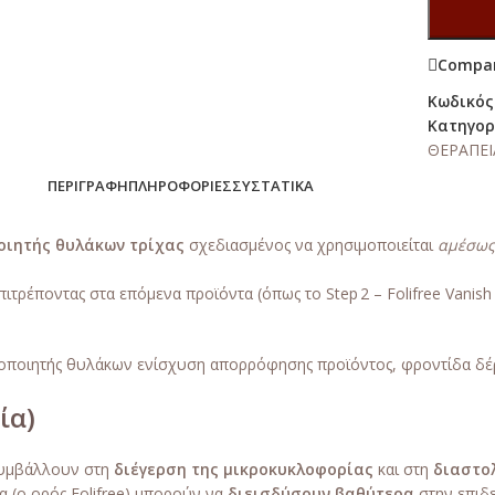
Compa
Κωδικός
Κατηγορ
ΘΕΡΑΠΕΙ
ΠΕΡΙΓΡΑΦΉ
ΠΛΗΡΟΦΟΡΊΕΣ
ΣΥΣΤΑΤΙΚΆ
οιητής θυλάκων τρίχας
σχεδιασμένος να χρησιμοποιείται
αμέσως
επιτρέποντας στα επόμενα προϊόντα (όπως το Step 2 – Folifree Vanis
ργοποιητής θυλάκων ενίσχυση απορρόφησης προϊόντος, φροντίδα δέρ
ία)
υμβάλλουν στη
διέγερση της μικροκυκλοφορίας
και στη
διαστο
α (ο ορός Folifree) μπορούν να
διεισδύσουν βαθύτερα
στην επιδε