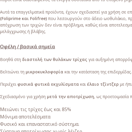
Αυτά τα επαγγελματικά προϊόντα, έχουν σχεδιαστεί για χρήση σε ε
(Foliprime και Folifree)
που λειτουργούν στο άδειο ωοθυλάκιο, προ
απόχρωση των τριχών δεν είναι πρόβλημα, καθώς είναι αποτελεσματ
μελάγχρωσης ή βλάβης.
Οφέλη / βασικά σημεία
Βοηθά στη
διαστολή των θυλάκων τρίχας
για αυξημένη απορρό
Βελτιώνει τη
μικροκυκλοφορία
και την κατάσταση της επιδερμίδας
Περιέχει
φυσικά φυτικά εκχυλίσματα
και
έλαιο τζίντζερ
με ήπι
Σχεδιασμένο για χρήση
μετά την αποτρίχωση
, ως προετοιμασία 
Μειώνει τις τρίχες έως και 85%
Μόνιμα αποτελέσματα
Φυσικό και επαναστατικό σύστημα.
Σύστημα αποτρίχωσης χωρίς λέιζερ