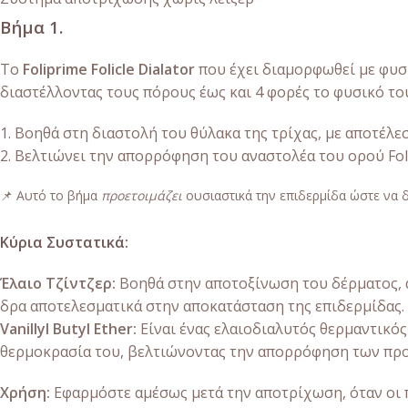
Βήμα 1.
Το
Foliprime Folicle Dialator
που έχει διαμορφωθεί με φυσι
διαστέλλοντας τους πόρους έως και 4 φορές το φυσικό το
1. Βοηθά στη διαστολή του θύλακα της τρίχας, με αποτέλε
2. Βελτιώνει την απορρόφηση του αναστολέα του ορού Foli
📌 Αυτό το βήμα
προετοιμάζει
ουσιαστικά την επιδερμίδα ώστε να δ
Κύρια Συστατικά:
Έλαιo Τζίντζερ:
Βοηθά στην αποτοξίνωση του δέρματος, α
δρα αποτελεσματικά στην αποκατάσταση της επιδερμίδας. 
Vanillyl Butyl Ether:
Είναι ένας ελαιοδιαλυτός θερμαντικός
θερμοκρασία του, βελτιώνοντας την απορρόφηση των πρ
Χρήση:
Εφαρμόστε αμέσως μετά την αποτρίχωση, όταν οι π