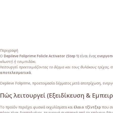
Περιγραφή
Ο
Depileve Foliprime Folicle Activator (Step 1)
είναι ένας
ενεργοπ
κλωστή ή τσιμπιδάκι
.
Λειτουργεί
προετοιμάζοντας το δέρμα και τους θυλάκους τρίχας
, 
αποτελεσματικά
.
Depileve Foliprime, προετοιμασία δέρματος μετά αποτρίχωση, ενε
Πώς λειτουργεί (Εξειδίκευση & Εμπειρ
Το προϊόν περιέχει φυσικά εκχυλίσματα και
έλαιο τζίντζερ
που σ
πόροι είναι διασταλμένοι, τα ενεργά συστατικά από το επόμενο βήμ