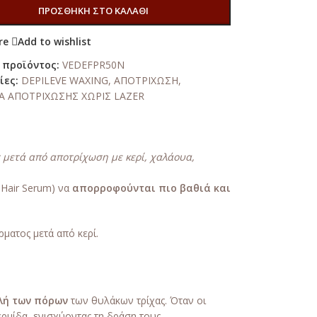
ΠΡΟΣΘΉΚΗ ΣΤΟ ΚΑΛΆΘΙ
re
Add to wishlist
 προϊόντος:
VEDEFPR50N
ίες:
DEPILEVE WAXING
,
ΑΠΟΤΡΙΧΩΣΗ
,
Α ΑΠΟΤΡΙΧΩΣΗΣ ΧΩΡΙΣ LAZER
 μετά από αποτρίχωση με κερί, χαλάουα,
h Hair Serum) να
απορροφούνται πιο βαθιά και
ματος μετά από κερί.
λή των πόρων
των θυλάκων τρίχας. Όταν οι
ρμίδα, ενισχύοντας τη δράση τους.