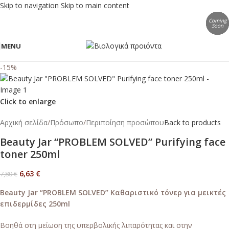
Skip to navigation
Skip to main content
Coming
Coming
Coming
Soon
Soon
Soon
MENU
-15%
Click to enlarge
Αρχική σελίδα
/
Πρόσωπο
/
Περιποίηση προσώπου
Back to products
Beauty Jar “PROBLEM SOLVED” Purifying face
toner 250ml
6,63
€
7,80
€
Beauty Jar “PROBLEM SOLVED” Καθαριστικό τόνερ για μεικτές
επιδερμίδες 250ml
Βοηθά στη μείωση της υπερβολικής λιπαρότητας και στην