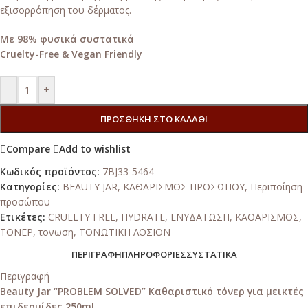
εξισορρόπηση του δέρματος.
Με 98% φυσικά συστατικά
Cruelty-Free & Vegan Friendly
-
+
ΠΡΟΣΘΉΚΗ ΣΤΟ ΚΑΛΆΘΙ
Compare
Add to wishlist
Κωδικός προϊόντος:
7BJ33-5464
Κατηγορίες:
BEAUTY JAR
,
ΚΑΘΑΡΙΣΜΟΣ ΠΡΟΣΩΠΟΥ
,
Περιποίηση
προσώπου
Ετικέτες:
CRUELTY FREE
,
HYDRATE
,
ΕΝΥΔΑΤΩΣΗ
,
ΚΑΘΑΡΙΣΜΟΣ
,
ΤΟΝΕΡ
,
τονωση
,
ΤΟΝΩΤΙΚΗ ΛΟΣΙΟΝ
ΠΕΡΙΓΡΑΦΉ
ΠΛΗΡΟΦΟΡΊΕΣ
ΣΥΣΤΑΤΙΚΆ
Περιγραφή
Beauty Jar “PROBLEM SOLVED” Καθαριστικό τόνερ για μεικτές
επιδερμίδες 250ml