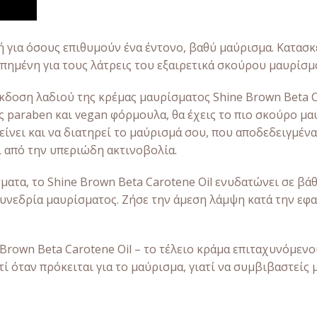
γή για όσους επιθυμούν ένα έντονο, βαθύ μαύρισμα. Κατασ
πημένη για τους λάτρεις του εξαιρετικά σκούρου μαυρίσμ
κδοση λαδιού της κρέμας μαυρίσματος Shine Brown Beta 
ς paraben και vegan φόρμουλα, θα έχεις το πιο σκούρο μα
τείνει και να διατηρεί το μαύρισμά σου, που αποδεδειγμέν
ι από την υπεριώδη ακτινοβολία.
ματα, το Shine Brown Beta Carotene Oil ενυδατώνει σε βά
τη συνεδρία μαυρίσματος. Ζήσε την άμεση λάμψη κατά την 
 Brown Beta Carotene Oil – το τέλειο κράμα επιταχυνόμεν
ί όταν πρόκειται για το μαύρισμα, γιατί να συμβιβαστείς μ