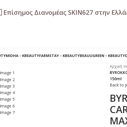
🇷 Επίσημος Διανομέας SKIN627 στην Ελλ
UTY
MIDHA – KBEAUTY
FARMSTAY – KBEAUTY
BEAUUGREEN – KBEAUTY
Αρχική σ
BYROKKO
150ml
Back to 
BYR
CA
MAX