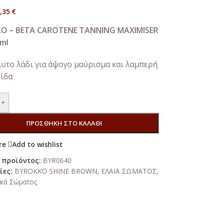
,35
€
O – BETA CAROTENE TANNING MAXIMISER
0ml
υτο λάδι για άψογο μαύρισμα και λαμπερή
ίδα
+
ΠΡΟΣΘΉΚΗ ΣΤΟ ΚΑΛΆΘΙ
re
Add to wishlist
 προϊόντος:
BYR0640
ίες:
BYROKKO SHINE BROWN
,
ΕΛΑΙΑ ΣΩΜΑΤΟΣ
,
κά Σώματος