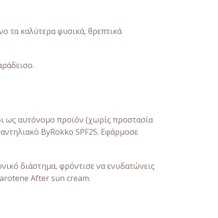
νο τα καλύτερα φυσικά, θρεπτικά
αράδεισο.
δι ως αυτόνομο προϊόν (χωρίς προστασία
α αντηλιακό ByRokko SPF25. Εφάρμοσε
νικό διάστημα, φρόντισε να ενυδατώνεις
rotene After sun cream.