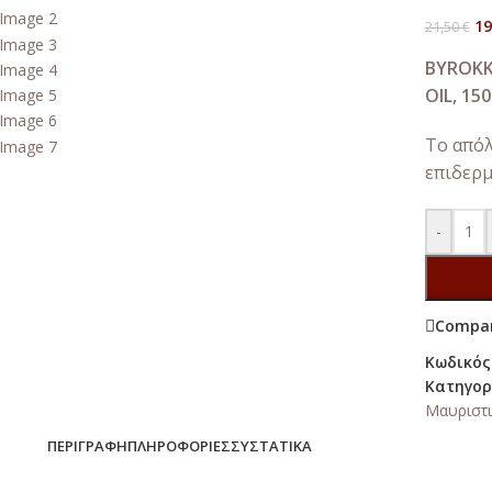
19
21,50
€
BYROKK
OIL, 15
Το απόλ
επιδερμ
-
Compa
Κωδικός
Κατηγορ
Μαυριστι
ΠΕΡΙΓΡΑΦΉ
ΠΛΗΡΟΦΟΡΊΕΣ
ΣΥΣΤΑΤΙΚΆ