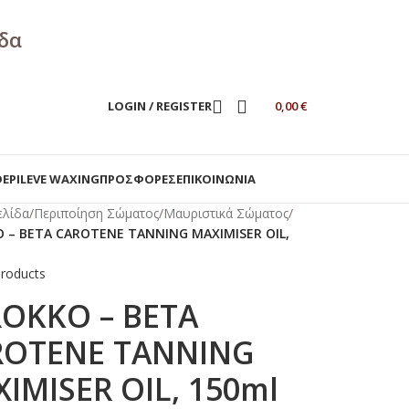
άδα
LOGIN / REGISTER
0,00
€
DEPILEVE WAXING
ΠΡΟΣΦΟΡΕΣ
ΕΠΙΚΟΙΝΩΝΙΑ
ελίδα
/
Περιποίηση Σώματος
/
Μαυριστικά Σώματος
/
 – BETA CAROTENE TANNING MAXIMISER OIL,
products
OKKO – BETA
ROTENE TANNING
IMISER OIL, 150ml